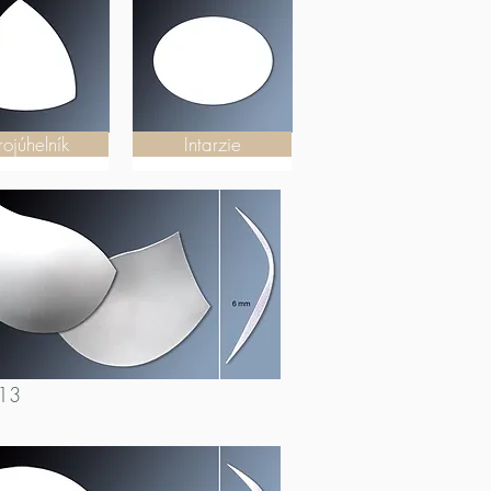
rojúhelník
Intarzie
13