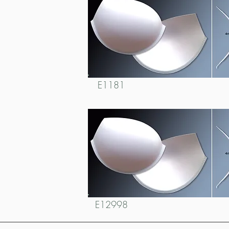
E1181
E12998