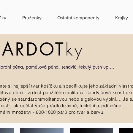
čky
Pruženky
Ostatní komponenty
Krajky
BARDOT
ky
dardní pěna, paměťová pěna, sendvič, tekutý push up....
rte si nejlepší tvar košíčku a specifikujte jeho základní vlast
ťová pěna, tvrdost použitého molitanu, sendvičová konstrukce
běný se standardnímolitanovou nebo s gelovou výplní.... Je 
ostí, jak udělat Vaše prádlo krásné, funkční a jedinečné....
mální množství - 800-1000 párů pro tvar a barvu.