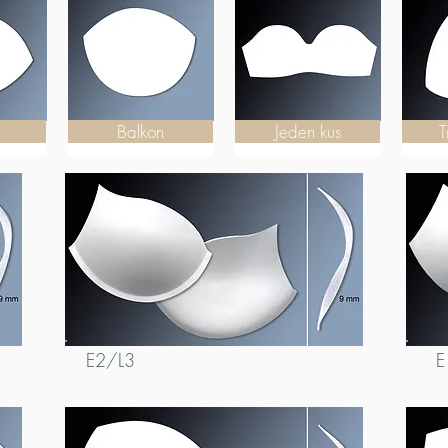
Balkon
Jeden kus
T
E2/L3
E