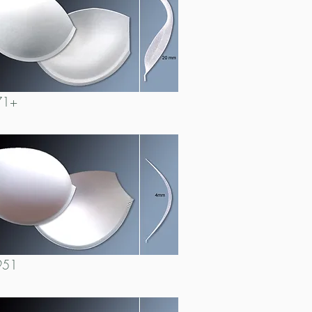
71+
951