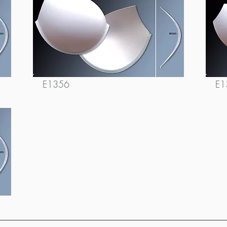
E1356
E1