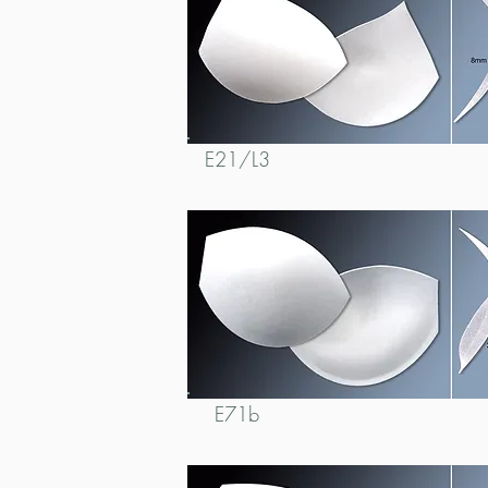
E21/L3
E71b