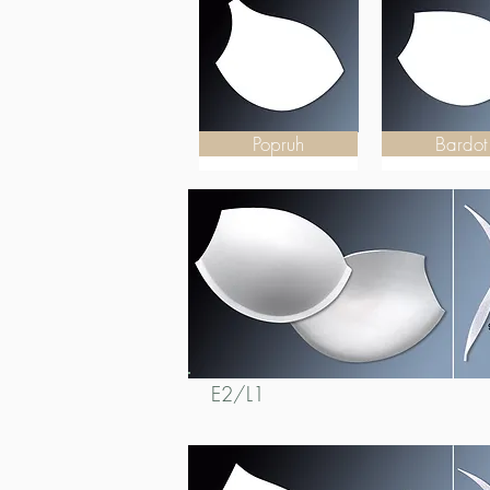
Popruh
Bardot
E2/L1