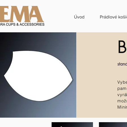
Úvod
Prádlové koší
stan
Vybe
pamě
vyrá
možn
Mini