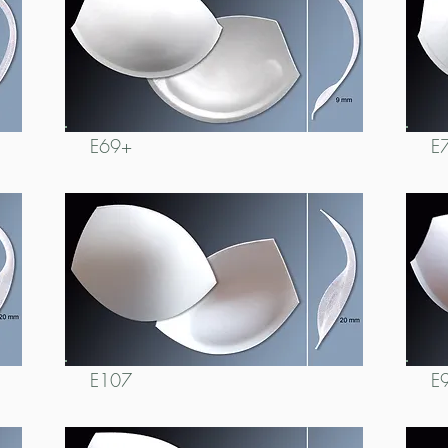
E69+
E
E107
E