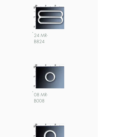
24 MR-
B824
08 MR-
B008