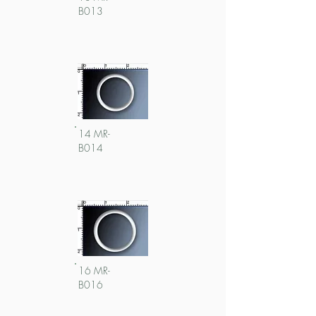
B013
14 MR-
B014
16 MR-
B016