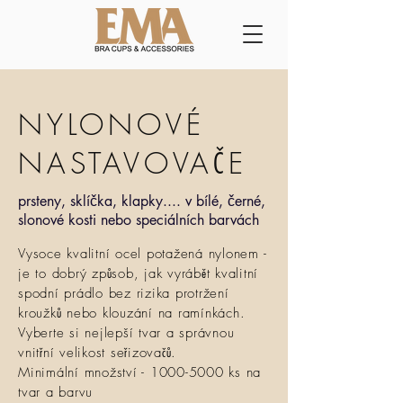
NYLONOVÉ
NASTAVOVAČE
prsteny, sklíčka, klapky.... v bílé, černé,
slonové kosti nebo speciálních barvách
Vysoce kvalitní ocel potažená nylonem -
je to dobrý způsob, jak vyrábět kvalitní
spodní prádlo bez rizika protržení
kroužků nebo klouzání na ramínkách.
Vyberte si nejlepší tvar a správnou
vnitřní velikost seřizovačů.
Minimální množství -
1000-5000
ks na
tvar a barvu