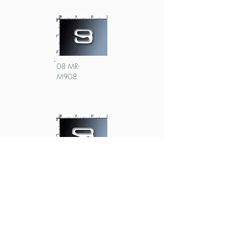
08 MR-
M908
10 MR-
B910