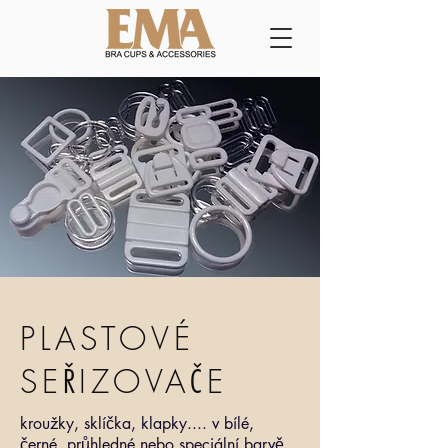
PLASTOVÉ
SEŘIZOVAČE
kroužky, sklíčka, klapky.... v bílé,
černé, průhledné nebo speciální barvě