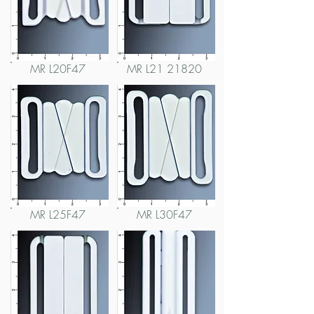
MR L20F47
MR L21 21820
MR L25F47
MR L30F47