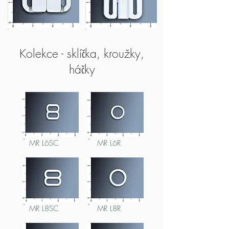
MR L30F48
MR L37F21
Kolekce - sklíčka, kroužky,
háčky
MR L6SC
MR L6R
MR L8SC
MR L8R