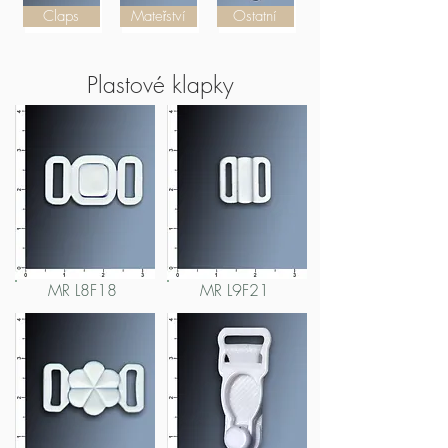
Claps
Mateřství
Ostatní
Plastové klapky
MR L8F18
MR L9F21