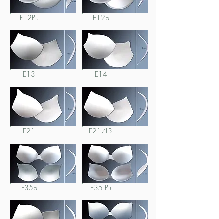
E12Pu
E12b
E13
E14
E21
E21/L3
E35b
E35 Pu