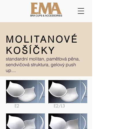
MOLITANOVÉ
KOŠÍČKY
standardní molitan, paměťová pěna,
sendvičová struktura, gelový push
up....
E2
E2/L3