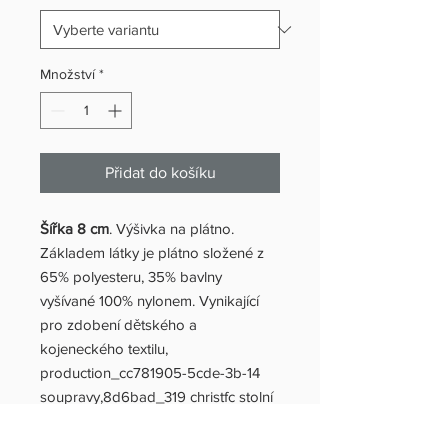
Množství
*
Přidat do košíku
Šířka 8 cm
. Výšivka na plátno.
Základem látky je plátno složené z
65% polyesteru, 35% bavlny
vyšívané 100% nylonem. Vynikající
pro zdobení dětského a
kojeneckého textilu,
production_cc781905-5cde-3b-14
soupravy,8d6bad_319 christfc stolní
prádlo (prostěradla a ubrusy)