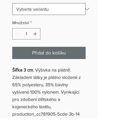
Množství
*
Přidat do košíku
Šířka 3 cm
. Výšivka na plátně.
Základem látky je plátno složené z
65% polyesteru, 35% bavlny
vyšívané 100% nylonem. Vynikající
pro zdobení dětského a
kojeneckého textilu,
production_cc781905-5cde-3b-14
soupravy,8d6bad_319 christfc stolní
prádlo (prostěradla a ubrusy)