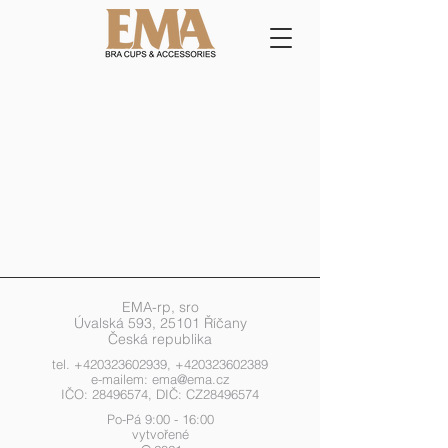
EMA-rp, sro
Úvalská 593, 25101 Říčany
Česká republika
tel.
+420323602939
,
+420323602389
e-mailem:
ema@ema.cz
IČO:
28496574
, DIČ: CZ28496574
Po-Pá 9:00 - 16:00
vytvořené